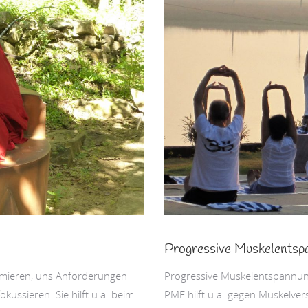
Progressive Muskelentsp
sumieren, uns Anforderungen
Progressive Muskelentspannung
fokussieren. Sie hilft u.a. beim
PME hilft u.a. gegen Muskelver