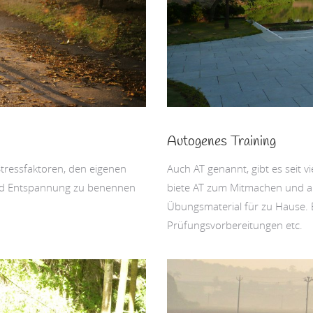
Autogenes Training
tressfaktoren, den eigenen
Auch AT genannt, gibt es seit v
und Entspannung zu benennen
biete AT zum Mitmachen und a
Übungsmaterial für zu Hause. Es
Prüfungsvorbereitungen etc.