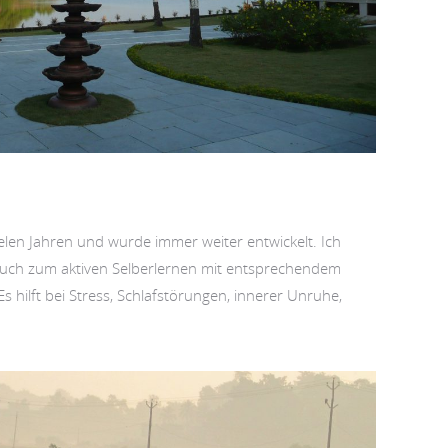
ielen Jahren und wurde immer weiter entwickelt. Ich
uch zum aktiven Selberlernen mit entsprechendem
 hilft bei Stress, Schlafstörungen, innerer Unruhe,