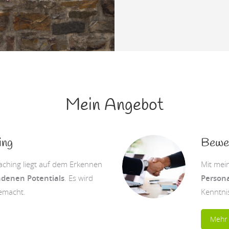
Mein Angebot
ing
Bewe
ching liegt auf dem Erkennen
Mit mei
denen Potentials
. Es wird
Persona
emacht.
Kenntni
Mehr 