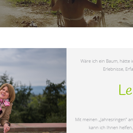
Wäre ich ein Baum, hätte i
Erlebnisse, Er
Mit meinen „Jahresringen” 
kann ich Ihnen helfen,