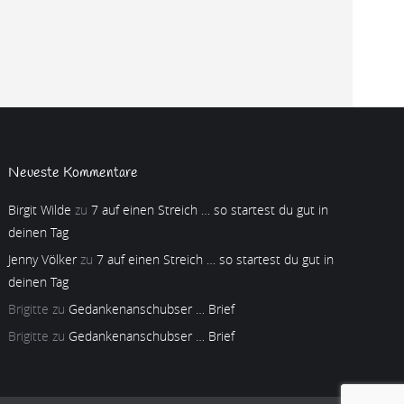
Neueste Kommentare
Birgit Wilde
zu
7 auf einen Streich … so startest du gut in
deinen Tag
Jenny Völker
zu
7 auf einen Streich … so startest du gut in
deinen Tag
Brigitte
zu
Gedankenanschubser … Brief
Brigitte
zu
Gedankenanschubser … Brief