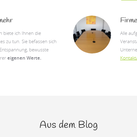
mehr
Firme
 biete ich Ihnen die
Alle auf
tes zu tun. Sie befassen sich
Veransta
 Entspannung, bewusste
Unterne
hrer
eigenen Werte.
Kontak
Aus dem Blog