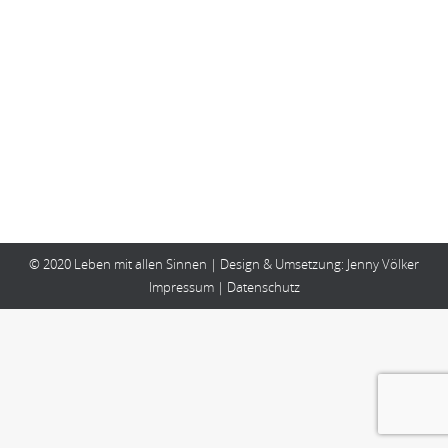
Kommentar hinterlassen
‘Wenn man irgendetwas erschafft, ist es sehr
gefährlich, sich um die Meinung anderer Leute zu
scheren.’ (Kristen Wiig / amerk. Schauspielerin &
Komödiantin – 1973) Ich wünsche dir eine neue…
© 2020 Leben mit allen Sinnen | Design & Umsetzung:
Jenny Völker
Impressum
|
Datenschutz