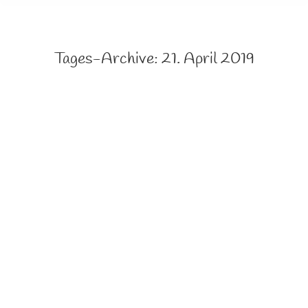
Tages-Archive:
21. April 2019
Gedankenanschubser … Meinung
Gedankenanschubser...
Von
Birgit Wilde
21. April 2019