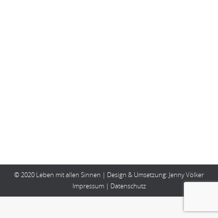
Gedankenanschubser … Ding
Gedankenanschubser...
Von
Birgit Wilde
9. August 2020
Kommentar hinterlassen
‘Das Leben ist einfach ein verdammtes Ding nach
dem anderen.’ (Elbert Hubbard, amerik. Schriftsteller
/ 1856-1915)’ Ich wünsche dir eine neue Woche
voller … Leben mit allen Sinnen! …
© 2020 Leben mit allen Sinnen | Design & Umsetzung:
Jenny Völker
Impressum
|
Datenschutz