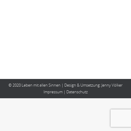
Gedankenanschubser...
Von
Birgit Wilde
18. Juni 2023
Kommentar hinterlassen
‘Der Mensch besieht sein Spiegelbild nicht im
fließenden Wasser, sondern im stillen Wasser.’
(Zhuangzi) Ich wünsche dir eine neue Woche voller
… Leben mit allen Sinnen!
© 2020 Leben mit allen Sinnen | Design & Umsetzung:
Jenny Völker
Impressum
|
Datenschutz