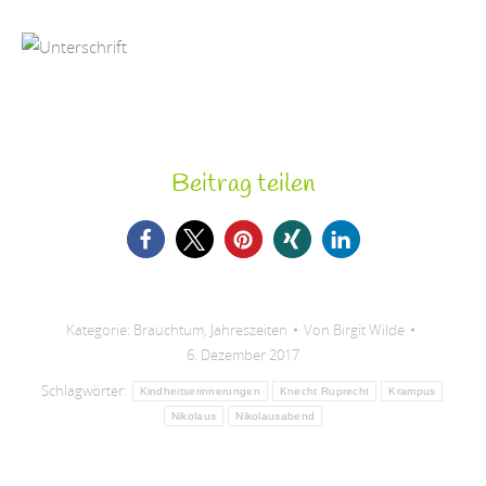
Beitrag teilen
Kategorie:
Brauchtum
,
Jahreszeiten
Von
Birgit Wilde
6. Dezember 2017
Schlagwörter:
Kindheitserinnerungen
Knecht Ruprecht
Krampus
Nikolaus
Nikolausabend