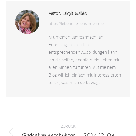
Autor:
Birgit Wilde
https://lebenmitallensinnen.me
Mit meinen „Jahresringen” an
Erfahrungen und den
entsprechenden Ausbildungen kann
ich dir helfen, ebenfalls ein Leben mit
allen Sinnen zu führen. Auf meinem
Blog will ich einfach mit Interessierten
teilen, was mich so bewegt.
Kommentarnavigation
ZURÜCK
Gedanken anschubsen … 2017-12-03
Vorheriger