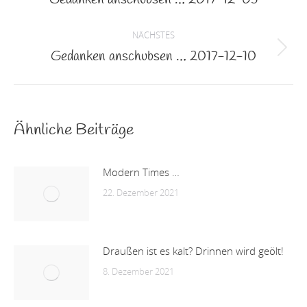
Beitrag:
NÄCHSTES
Gedanken anschubsen … 2017-12-10
Nächster
Beitrag:
Ähnliche Beiträge
Modern Times …
22. Dezember 2021
Draußen ist es kalt? Drinnen wird geölt!
8. Dezember 2021