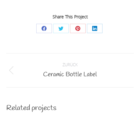
Share This Project
Share
Share
Share
Share
on
on
on
on
Facebook
Twitter
Pinterest
LinkedIn
Project
ZURÜCK
navigation
Ceramic Bottle Label
Previous
project:
Related projects