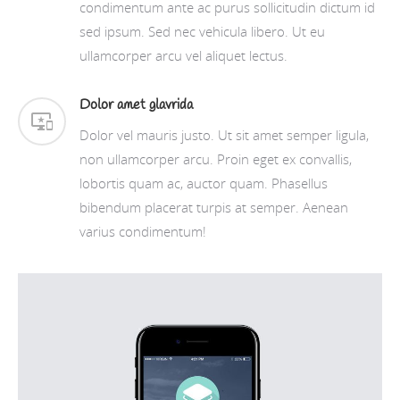
condimentum ante ac purus sollicitudin dictum id
sed ipsum. Sed nec vehicula libero. Ut eu
ullamcorper arcu vel aliquet lectus.
Dolor amet glavrida
Dolor vel mauris justo. Ut sit amet semper ligula,
non ullamcorper arcu. Proin eget ex convallis,
lobortis quam ac, auctor quam. Phasellus
bibendum placerat turpis at semper. Aenean
varius condimentum!