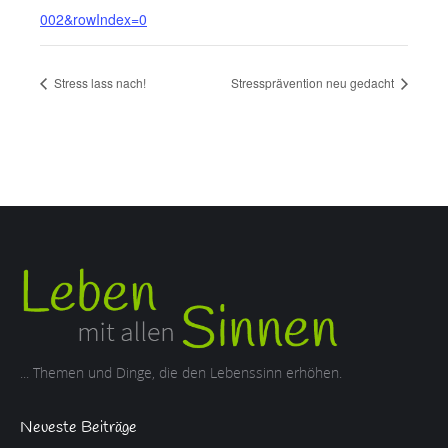
002&rowIndex=0
Stress lass nach!
Stressprävention neu gedacht
... Themen und Dinge, die den Lebenssinn erhöhen.
Neueste Beiträge