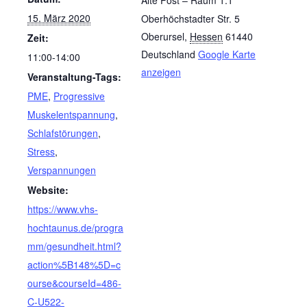
Alte Post – Raum 1.1
15. März 2020
Oberhöchstadter Str. 5
Oberursel
,
Hessen
61440
Zeit:
Deutschland
Google Karte
11:00-14:00
anzeigen
Veranstaltung-Tags:
PME
,
Progressive
Muskelentspannung
,
Schlafstörungen
,
Stress
,
Verspannungen
Website:
https://www.vhs-
hochtaunus.de/progra
mm/gesundheit.html?
action%5B148%5D=c
ourse&courseId=486-
C-U522-