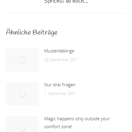
Sprichst du noch…
Nächster
Beitrag:
Ähnliche Beiträge
Musterlieblinge
29. September 2021
Nur drei Fragen
1. September 2021
Magic happens only outside your
comfort zone!