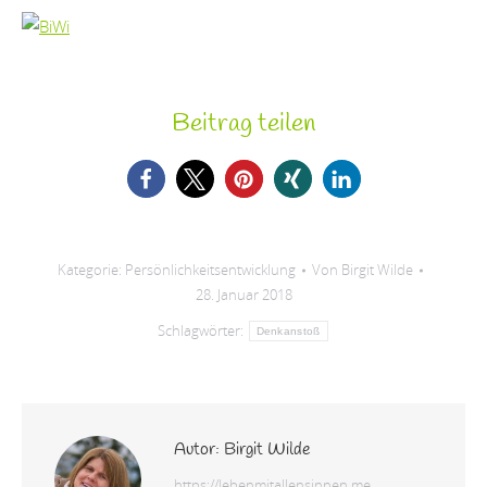
Beitrag teilen
Kategorie:
Persönlichkeitsentwicklung
Von
Birgit Wilde
28. Januar 2018
Schlagwörter:
Denkanstoß
Autor:
Birgit Wilde
https://lebenmitallensinnen.me