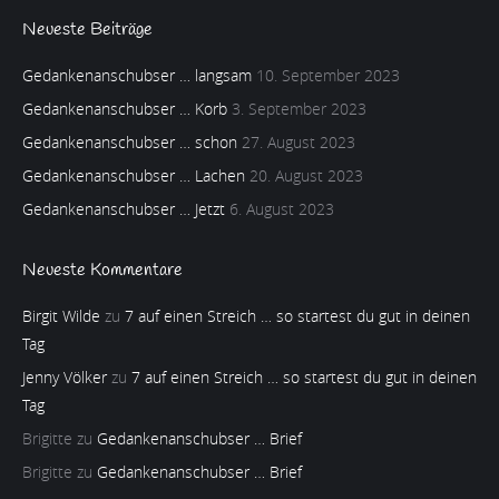
Neueste Beiträge
Gedankenanschubser … langsam
10. September 2023
Gedankenanschubser … Korb
3. September 2023
Gedankenanschubser … schon
27. August 2023
Gedankenanschubser … Lachen
20. August 2023
Gedankenanschubser … Jetzt
6. August 2023
Neueste Kommentare
Birgit Wilde
zu
7 auf einen Streich … so startest du gut in deinen
Tag
Jenny Völker
zu
7 auf einen Streich … so startest du gut in deinen
Tag
Brigitte
zu
Gedankenanschubser … Brief
Brigitte
zu
Gedankenanschubser … Brief