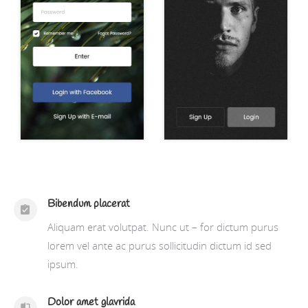
Bibendum placerat
Aliquam erat volutpat. Nunc ut – for dictum purus
lorem vel ante ac purus sollicitudin dictum id sed
ipsum.
Dolor amet glavrida