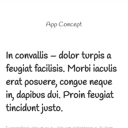
App Concept
In convallis – dolor turpis a
feugiat facilisis. Morbi iaculis
erat posuere, congue neque
in, dapibus dui. Proin feugiat
tincidunt justo.
Suspendisse aliquet ex eu aliquam pellentesque. Nullam