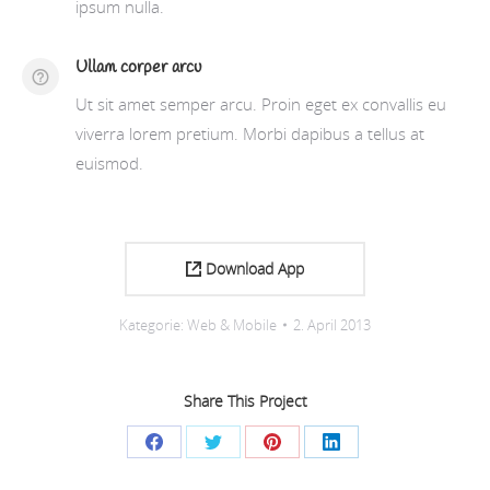
ipsum nulla.
Ullam corper arcu
Ut sit amet semper arcu. Proin eget ex convallis eu
viverra lorem pretium. Morbi dapibus a tellus at
euismod.
Download App
Kategorie:
Web & Mobile
2. April 2013
Share This Project
Share
Share
Share
Share