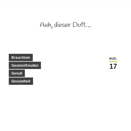
Aah, dieser Duft…
Brauchtum
AUG.
17
Gaumenfreuden
Genuß
Gesundheit