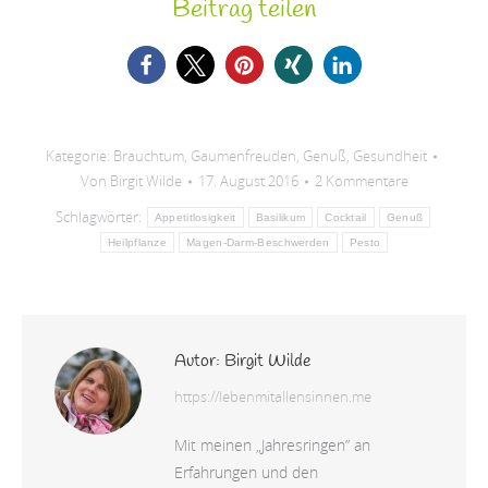
Beitrag teilen
Kategorie:
Brauchtum
,
Gaumenfreuden
,
Genuß
,
Gesundheit
Von
Birgit Wilde
17. August 2016
2 Kommentare
Schlagwörter:
Appetitlosigkeit
Basilikum
Cocktail
Genuß
Heilpflanze
Magen-Darm-Beschwerden
Pesto
Autor:
Birgit Wilde
https://lebenmitallensinnen.me
Mit meinen „Jahresringen” an
Erfahrungen und den