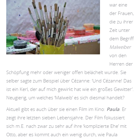
war eine
der Frauen,
die zu ihrer
Zeit unter
dem Begriff
Malweiber
von den
Herren der
Schöpfung mehr oder weniger offen belächelt wurde. Sie
selber sagte zum Beispiel über Cézanne: ‘Und Cézanne! Das
ist ein Kerl, der auf mich gewirkt hat wie ein großes Gewitter’.
Neugierig, um welches ‘Malweib’ es sich diesmal handelt?
Aktuell gibt es auch über sie einen Film im Kino:
Paula
. Er
zeigt ihre letzten sieben Lebensjahre. Der Film fokussiert
sich m.E. nach zwar zu sehr auf ihre ‘komplizierte Ehe’ mit
Otto, aber es kommt auch ein wenig durch, wie Paula