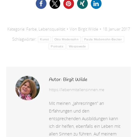
Kategorie:
Farbe
,
Lebensqualität
Von
Birgit Wilde
18. Januar 2017
Schlagwörter:
Kunst
Otto Modersohn
Paula Modersohn-Becker
Portraits
Worpswede
Autor:
Birgit Wilde
https://lebenmitallensinnen.me
Mit meinen „Jahresringen” an
Erfahrungen und den
entsprechenden Ausbildungen kann
ich dir helfen, ebenfalls ein Leben mit
allen Sinnen zu führen. Auf meinem