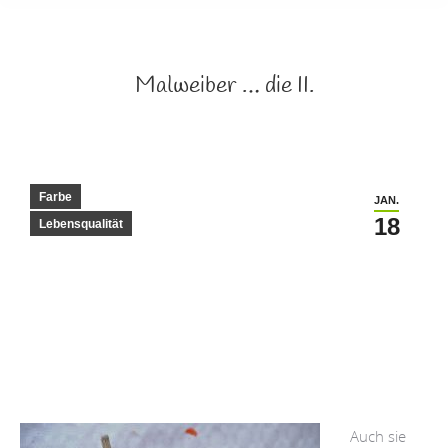
Malweiber … die II.
Farbe
JAN.
18
Lebensqualität
Auch sie