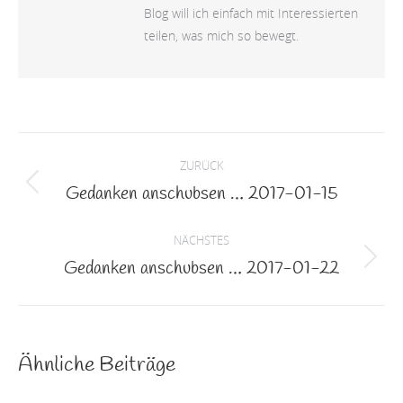
Blog will ich einfach mit Interessierten
teilen, was mich so bewegt.
Kommentarnavigation
ZURÜCK
Gedanken anschubsen … 2017-01-15
Vorheriger
Beitrag:
NÄCHSTES
Gedanken anschubsen … 2017-01-22
Nächster
Beitrag:
Ähnliche Beiträge