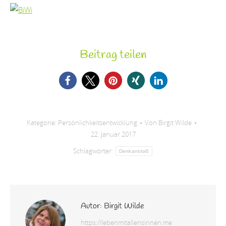
Beitrag teilen
Kategorie:
Persönlichkeitsentwicklung
Von
Birgit Wilde
22. Januar 2017
Schlagwörter:
Denkanstoß
Autor:
Birgit Wilde
https://lebenmitallensinnen.me