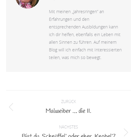
Mit meinen „Jahresringen” an
Erfahrungen und den
entsprechenden Ausbildungen kann
ich dir helfen, ebenfalls ein Leben mit
allen Sinnen zu führen. Auf meinem
Blog will ich einfach mit Interessierten
teilen, was mich so bewegt.
Kommentarnavigation
ZURÜCK
Malweiber … die II.
Vorheriger
Beitrag:
NÄCHSTES
Bist du ‚Schnüffel‘ oder eher ‚Knobel‘?
Nächster