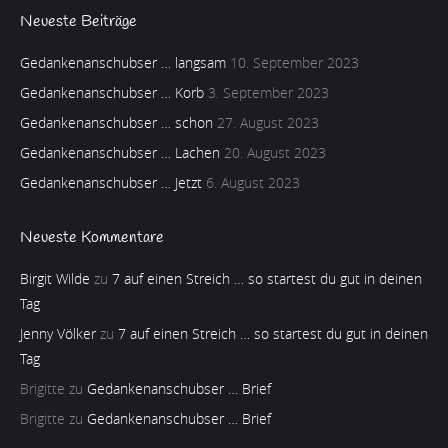
Neueste Beiträge
Gedankenanschubser … langsam
10. September 2023
Gedankenanschubser … Korb
3. September 2023
Gedankenanschubser … schon
27. August 2023
Gedankenanschubser … Lachen
20. August 2023
Gedankenanschubser … Jetzt
6. August 2023
Neueste Kommentare
Birgit Wilde
zu
7 auf einen Streich … so startest du gut in deinen
Tag
Jenny Völker
zu
7 auf einen Streich … so startest du gut in deinen
Tag
Brigitte
zu
Gedankenanschubser … Brief
Brigitte
zu
Gedankenanschubser … Brief