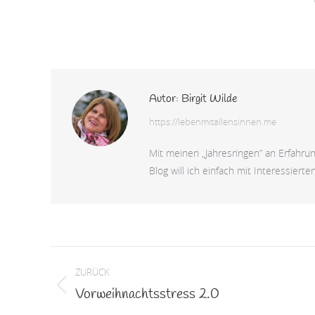
Autor:
Birgit Wilde
https://lebenmitallensinnen.me
Mit meinen „Jahresringen” an Erfahru
Blog will ich einfach mit Interessiert
Kommentarnavigation
ZURÜCK
Vorweihnachtsstress 2.0
Vorheriger
Beitrag: