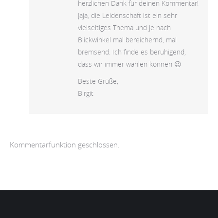
herzlichen Dank für deinen Kommentar!
Jaja, die Leidenschaft ist ein sehr
vielseitiges Thema und je nach
Blickwinkel mal bereichernd, mal
bremsend. Ich finde es beruhigend,
dass wir immer wählen können 😉
Beste Grüße,
Birgit
Kommentarfunktion geschlossen.