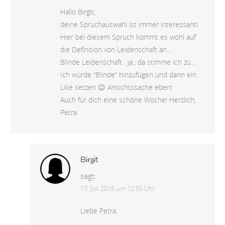
Hallo Birgit,
deine Spruchauswahl ist immer interessant!
Hier bei diesem Spruch kommt es wohl auf
die Definition von Leidenschaft an…
Blinde Leidenschaft , ja., da stimme ich zu…
Ich würde “Blinde” hinzufügen und dann ein
Like setzen 😉 Ansichtssache eben!
Auch für dich eine schöne Woche! Herzlich,
Petra
Birgit
sagt:
13. Juli 2016 um 12:55 Uhr
Liebe Petra,