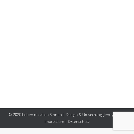
Gerade mal 100 Jahre alt!
Lebensqualität
,
Persönlichkeiten
,
Veränderung
Von
Birgit Wilde
14. November 2018
Kommentar hinterlassen
Wow, etwas was meine Generation und natürlich alle
nachfolgenden Generationen für selbstverständlich
halten, also zumindest in Deutschland, ist echt
gerade mal 100 Jahre alt. Ich finde Grund genug um
es…
© 2020 Leben mit allen Sinnen | Design & Umsetzung:
Jenny Völker
Impressum
|
Datenschutz