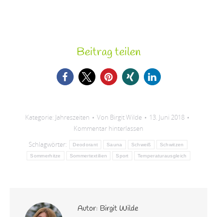
Beitrag teilen
Kategorie:
Jahreszeiten
Von
Birgit Wilde
13. Juni 2018
Kommentar hinterlassen
Schlagwörter:
Deodorant
Sauna
Schweiß
Schwitzen
Sommerhitze
Sommertextilien
Sport
Temperaturausgleich
Autor:
Birgit Wilde