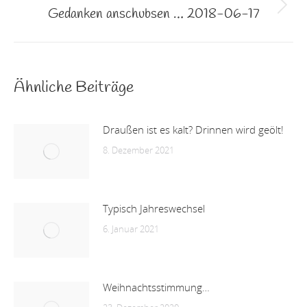
Gedanken anschubsen … 2018-06-17
Nächster
Beitrag:
Ähnliche Beiträge
Draußen ist es kalt? Drinnen wird geölt!
8. Dezember 2021
Typisch Jahreswechsel
6. Januar 2021
Weihnachtsstimmung…