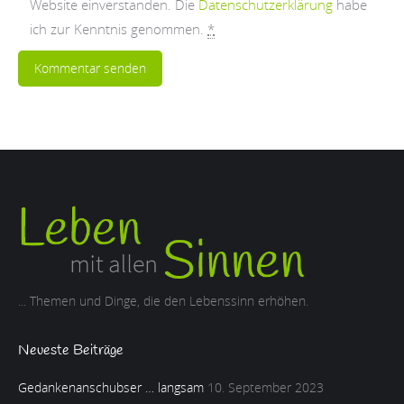
Website einverstanden. Die
Datenschutzerklärung
habe
ich zur Kenntnis genommen.
*
Kommentar senden
... Themen und Dinge, die den Lebenssinn erhöhen.
Neueste Beiträge
Gedankenanschubser … langsam
10. September 2023