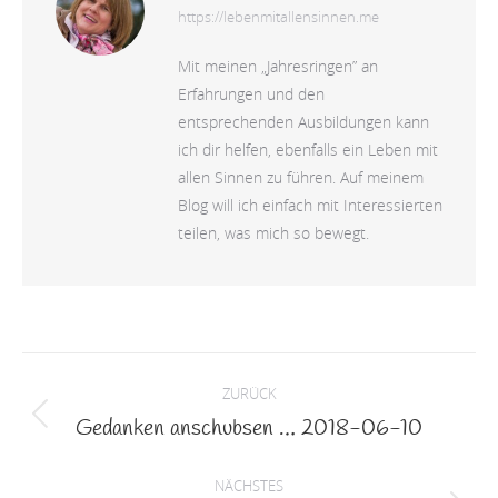
https://lebenmitallensinnen.me
Mit meinen „Jahresringen” an
Erfahrungen und den
entsprechenden Ausbildungen kann
ich dir helfen, ebenfalls ein Leben mit
allen Sinnen zu führen. Auf meinem
Blog will ich einfach mit Interessierten
teilen, was mich so bewegt.
Kommentarnavigation
ZURÜCK
Gedanken anschubsen … 2018-06-10
Vorheriger
Beitrag:
NÄCHSTES