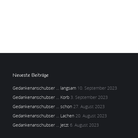
Neueste Beiträge
Gedankenanschubser … langsam
10. September 2023
Gedankenanschubser … Korb
3. September 2023
Gedankenanschubser … schon
27. August 2023
Gedankenanschubser … Lachen
20. August 2023
Gedankenanschubser … Jetzt
6. August 2023