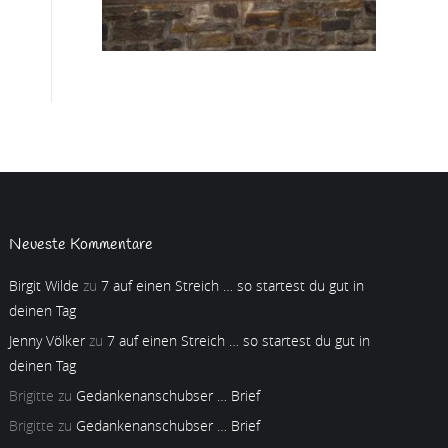
Neueste Kommentare
Birgit Wilde
zu
7 auf einen Streich … so startest du gut in
deinen Tag
Jenny Völker
zu
7 auf einen Streich … so startest du gut in
deinen Tag
Brigitte
zu
Gedankenanschubser … Brief
Brigitte
zu
Gedankenanschubser … Brief