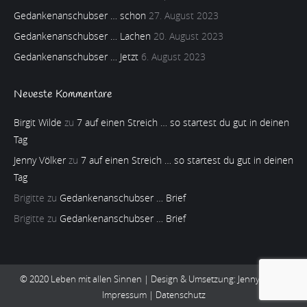
Gedankenanschubser … schon
27. August 2023
Gedankenanschubser … Lachen
20. August 2023
Gedankenanschubser … Jetzt
6. August 2023
Neueste Kommentare
Birgit Wilde
zu
7 auf einen Streich … so startest du gut in deinen
Tag
Jenny Völker
zu
7 auf einen Streich … so startest du gut in deinen
Tag
Brigitte
zu
Gedankenanschubser … Brief
Brigitte
zu
Gedankenanschubser … Brief
© 2020 Leben mit allen Sinnen | Design & Umsetzung:
Jenny Völker
Impressum
|
Datenschutz