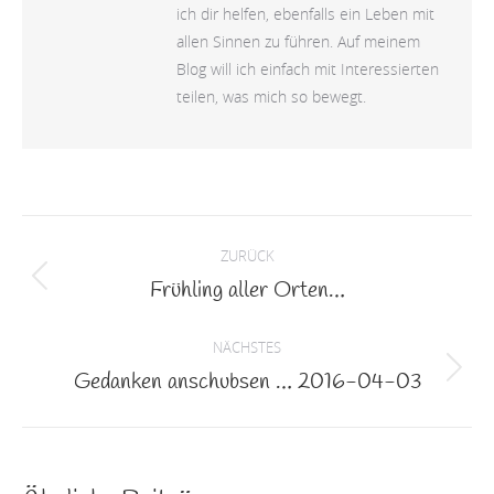
ich dir helfen, ebenfalls ein Leben mit
allen Sinnen zu führen. Auf meinem
Blog will ich einfach mit Interessierten
teilen, was mich so bewegt.
Kommentarnavigation
ZURÜCK
Frühling aller Orten…
Vorheriger
Beitrag:
NÄCHSTES
Gedanken anschubsen … 2016-04-03
Nächster
Beitrag: