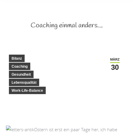
Coaching einmal anders…
Bilanz
MÄRZ
30
Coaching
Gesundheit
Lebensqualität
Work-Life-Balance
Ostern ist erst ein paar Tage her, ich habe