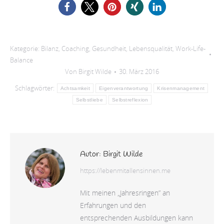
Kategorie:
Bilanz
,
Coaching
,
Gesundheit
,
Lebensqualität
,
Work-Life-
Balance
Von
Birgit Wilde
30. März 2016
Schlagwörter:
Achtsamkeit
Eigenverantwortung
Krisenmanagement
Selbstliebe
Selbstreflexion
Autor:
Birgit Wilde
https://lebenmitallensinnen.me
Mit meinen „Jahresringen” an
Erfahrungen und den
entsprechenden Ausbildungen kann