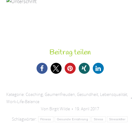
Beitrag teilen
Kategorie:
Coaching
,
Gaumenfreuden
,
Gesundheit
,
Lebensqualität
,
Work-Life-Balance
Von
Birgit Wilde
19. April 2017
Schlagwörter:
Fitness
Gesunde Ernährung
Stress
Stresskiller