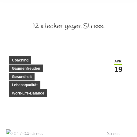
12 x lecker gegen Stress!
Coaching
APR.
19
Gaumenfreuden
Gesundheit
Lebensqualität
Work-Life-Balance
Stress