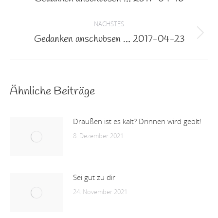
Beitrag:
NÄCHSTES
Gedanken anschubsen … 2017-04-23
Nächster
Beitrag:
Ähnliche Beiträge
Draußen ist es kalt? Drinnen wird geölt!
8. Dezember 2021
Sei gut zu dir
24. November 2021