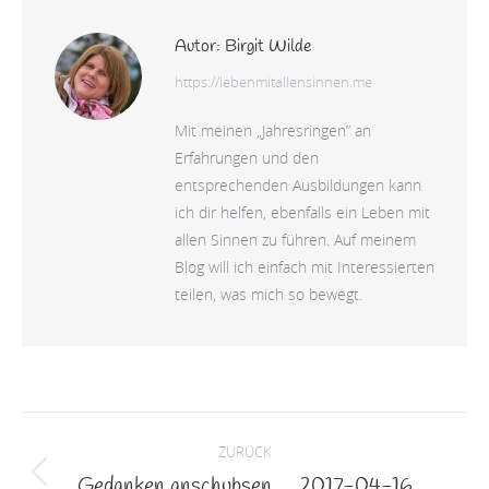
Autor:
Birgit Wilde
https://lebenmitallensinnen.me
Mit meinen „Jahresringen” an
Erfahrungen und den
entsprechenden Ausbildungen kann
ich dir helfen, ebenfalls ein Leben mit
allen Sinnen zu führen. Auf meinem
Blog will ich einfach mit Interessierten
teilen, was mich so bewegt.
Kommentarnavigation
ZURÜCK
Gedanken anschubsen … 2017-04-16
Vorheriger