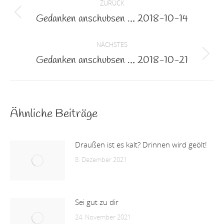
ZURÜCK
Gedanken anschubsen … 2018-10-14
Vorheriger
Beitrag:
NÄCHSTES
Gedanken anschubsen … 2018-10-21
Nächster
Beitrag:
Ähnliche Beiträge
Draußen ist es kalt? Drinnen wird geölt!
8. Dezember 2021
Sei gut zu dir
24. November 2021