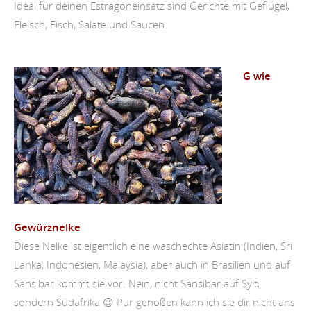
Ideal für deinen Estragoneinsatz sind Gerichte mit Geflügel,
Fleisch, Fisch, Salate und Saucen.
G wie
Gewürznelke
Diese Nelke ist eigentlich eine waschechte Asiatin (Indien, Sri
Lanka, Indonesien, Malaysia), aber auch in Brasilien und auf
Sansibar kommt sie vor. Nein, nicht Sansibar auf Sylt,
sondern Südafrika 😉 Pur genoßen kann ich sie dir nicht ans