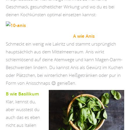
Geschmack, gesundheitlicher Wirkung und wo du es bei
deinen Kochkünsten optimal einsetzen kannst:
A wie Anis
Schmeckt ein wenig wie Lakritz und stammt ursprünglich
hauptsächlich aus dem Mittelmeerraum. Anis wirkt
schleimlösend auf deine Atemwege und kann Magen-Darm-
Beschwerden lindern. Du kannst Anis als Gewürz im Kuchen
oder Plätzchen, bei winterlichen Heißgetränken oder pur in
Form von Anisschnaps 😉 genießen.
B wie Basilikum
Klar, kennst du,
aber wusstest du
auch das es eben
nicht aus Italien