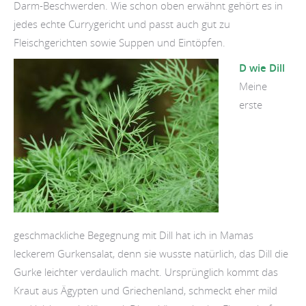
Darm-Beschwerden. Wie schon oben erwähnt gehört es in
jedes echte Currygericht und passt auch gut zu
Fleischgerichten sowie Suppen und Eintöpfen.
D wie Dill
Meine
erste
geschmackliche Begegnung mit Dill hat ich in Mamas
leckerem Gurkensalat, denn sie wusste natürlich, das Dill die
Gurke leichter verdaulich macht. Ursprünglich kommt das
Kraut aus Ägypten und Griechenland, schmeckt eher mild