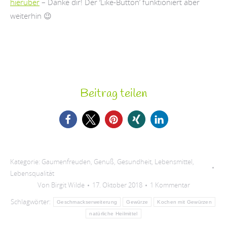
hierüber
– Danke dir! Der ‘Like-Button’ funktioniert aber
weiterhin 😉
Beitrag teilen
Kategorie:
Gaumenfreuden
,
Genuß
,
Gesundheit
,
Lebensmittel
,
Lebensqualität
Von
Birgit Wilde
17. Oktober 2018
1 Kommentar
Schlagwörter:
Geschmackserweiterung
Gewürze
Kochen mit Gewürzen
natürliche Heilmittel