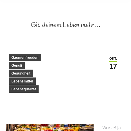
Gib deinem Leben mehr…
Gaumenfreuden
OKT.
17
Genuß
Gesundheit
Lebensmittel
Lebensqualität
Würze! Ja,