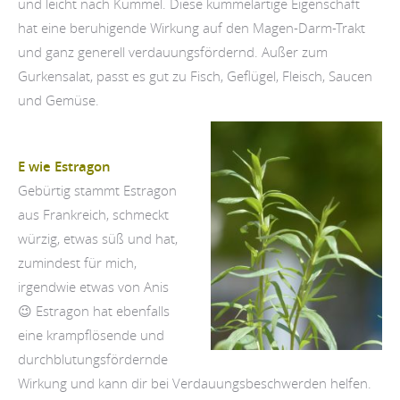
und leicht nach Kümmel. Diese kümmelartige Eigenschaft
hat eine beruhigende Wirkung auf den Magen-Darm-Trakt
und ganz generell verdauungsfördernd. Außer zum
Gurkensalat, passt es gut zu Fisch, Geflügel, Fleisch, Saucen
und Gemüse.
E wie Estragon
Gebürtig stammt Estragon
aus Frankreich, schmeckt
würzig, etwas süß und hat,
zumindest für mich,
irgendwie etwas von Anis
😉 Estragon hat ebenfalls
eine krampflösende und
durchblutungsfördernde
Wirkung und kann dir bei Verdauungsbeschwerden helfen.