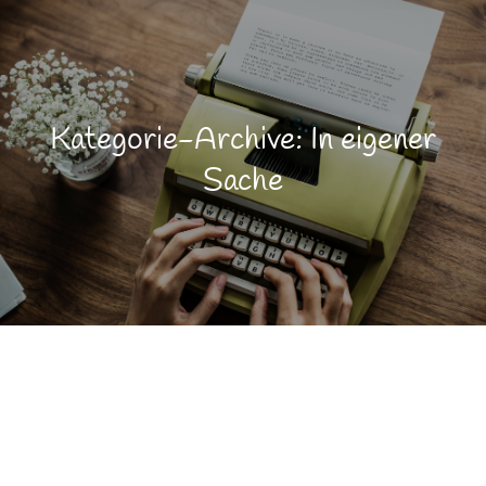
Kategorie-Archive: In eigener
Sache
Allgemein
FEB.
1
In eigener Sache