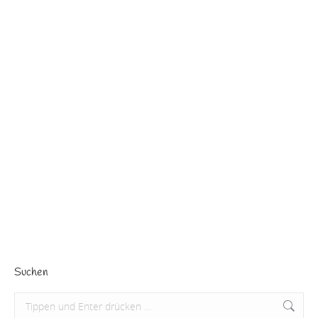
Liebster Blog Award
Ich wurde für den ‘Liebsten Blog Award’ nominiert,
wofür ich mich bei Christine vom Blog ‘Erfolgreiches
Sprachenlernen’ sehr sehr herzlich bedanken möchte!
Beitrag lesen
Suchen
Search: