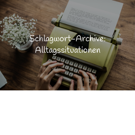
Schlagwort-Archive:
Alltagssituationen
Emotionen
OKT.
4
Lebensqualität
Selbstwert