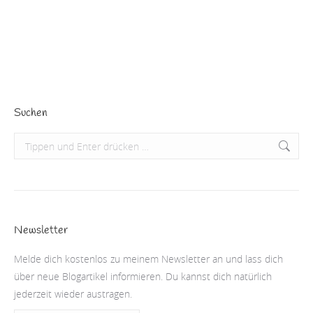
hier nicht gemeint, ich möchte heute mit dir über…
Beitrag lesen
Suchen
Search:
Newsletter
Melde dich kostenlos zu meinem Newsletter an und lass dich
über neue Blogartikel informieren. Du kannst dich natürlich
jederzeit wieder austragen.