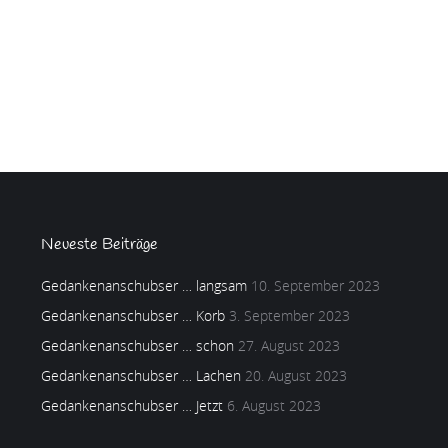
Neueste Beiträge
Gedankenanschubser … langsam
10. September 2023
Gedankenanschubser … Korb
3. September 2023
Gedankenanschubser … schon
27. August 2023
Gedankenanschubser … Lachen
20. August 2023
Gedankenanschubser … Jetzt
6. August 2023