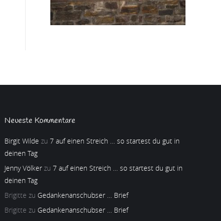
Neueste Kommentare
Birgit Wilde
zu
7 auf einen Streich … so startest du gut in
deinen Tag
Jenny Völker
zu
7 auf einen Streich … so startest du gut in
deinen Tag
Brigitte
zu
Gedankenanschubser … Brief
Brigitte
zu
Gedankenanschubser … Brief