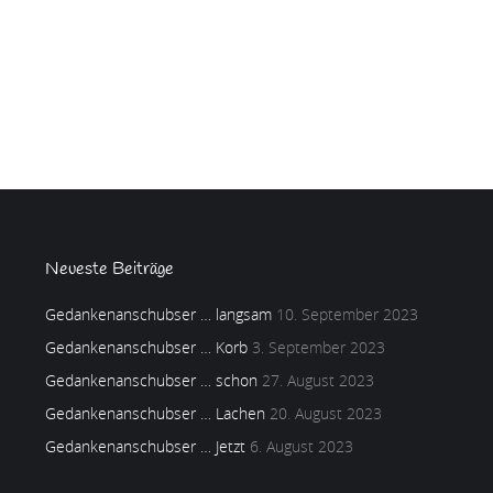
Neueste Beiträge
Gedankenanschubser … langsam
10. September 2023
Gedankenanschubser … Korb
3. September 2023
Gedankenanschubser … schon
27. August 2023
Gedankenanschubser … Lachen
20. August 2023
Gedankenanschubser … Jetzt
6. August 2023