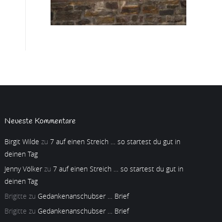
Neueste Kommentare
Birgit Wilde
zu
7 auf einen Streich … so startest du gut in
deinen Tag
Jenny Völker
zu
7 auf einen Streich … so startest du gut in
deinen Tag
Brigitte
zu
Gedankenanschubser … Brief
Brigitte
zu
Gedankenanschubser … Brief