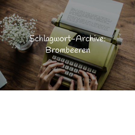
Schlagwort-Archive:
Brombeeren
Gaumenfreuden
JULI
20
Genuß
Gesundheit