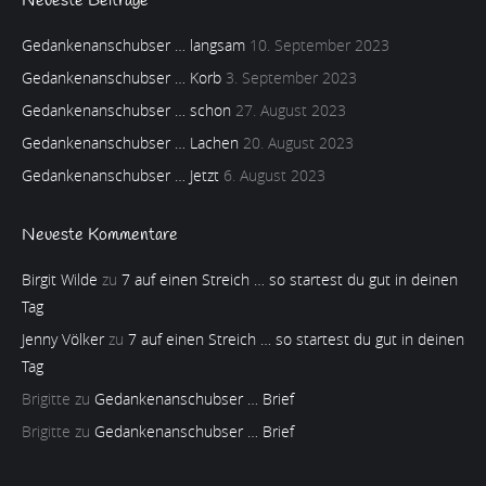
Neueste Beiträge
Gedankenanschubser … langsam
10. September 2023
Gedankenanschubser … Korb
3. September 2023
Gedankenanschubser … schon
27. August 2023
Gedankenanschubser … Lachen
20. August 2023
Gedankenanschubser … Jetzt
6. August 2023
Neueste Kommentare
Birgit Wilde
zu
7 auf einen Streich … so startest du gut in deinen
Tag
Jenny Völker
zu
7 auf einen Streich … so startest du gut in deinen
Tag
Brigitte
zu
Gedankenanschubser … Brief
Brigitte
zu
Gedankenanschubser … Brief