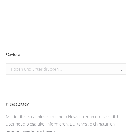
Bildspiel nicht verkneifen konnte 😉 Aber jetzt zur
Sache: Im Sommer ist die…
Beitrag lesen
Suchen
Search:
Newsletter
Melde dich kostenlos zu meinem Newsletter an und lass dich
über neue Blogartikel informieren. Du kannst dich natürlich
jederzeit wieder austragen.