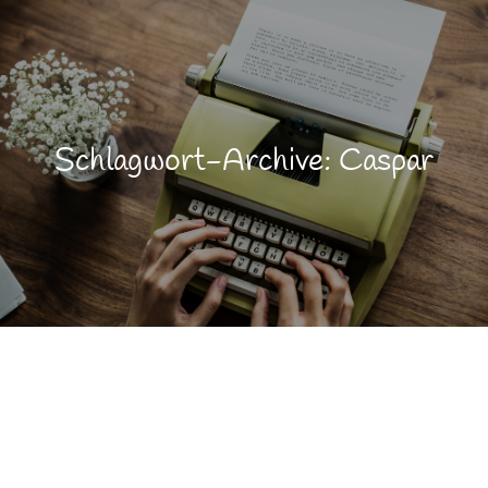
Schlagwort-Archive: Caspar
Brauchtum
JAN.
3
Lebensqualität
Tradition