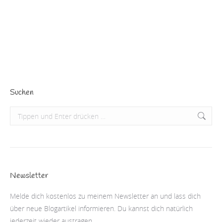
Worum geht es heute? In drei Tagen ist es wieder so
weit…
Beitrag lesen
Suchen
Search:
Newsletter
Melde dich kostenlos zu meinem Newsletter an und lass dich
über neue Blogartikel informieren. Du kannst dich natürlich
jederzeit wieder austragen.