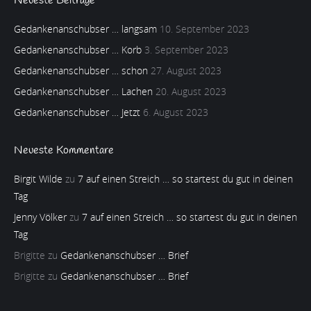
Neueste Beiträge
Gedankenanschubser … langsam
10. September 2023
Gedankenanschubser … Korb
3. September 2023
Gedankenanschubser … schon
27. August 2023
Gedankenanschubser … Lachen
20. August 2023
Gedankenanschubser … Jetzt
6. August 2023
Neueste Kommentare
Birgit Wilde
zu
7 auf einen Streich … so startest du gut in deinen
Tag
Jenny Völker
zu
7 auf einen Streich … so startest du gut in deinen
Tag
Brigitte
zu
Gedankenanschubser … Brief
Brigitte
zu
Gedankenanschubser … Brief