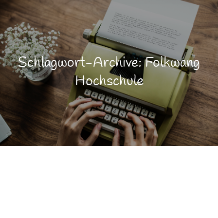
Schlagwort-Archive: Folkwang
Hochschule
Ballett
AUG.
3
Bewegung
Genuß