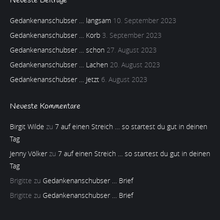
Neueste Beiträge
Gedankenanschubser … langsam
10. September 2023
Gedankenanschubser … Korb
3. September 2023
Gedankenanschubser … schon
27. August 2023
Gedankenanschubser … Lachen
20. August 2023
Gedankenanschubser … Jetzt
6. August 2023
Neueste Kommentare
Birgit Wilde
zu
7 auf einen Streich … so startest du gut in deinen
Tag
Jenny Völker
zu
7 auf einen Streich … so startest du gut in deinen
Tag
Brigitte
zu
Gedankenanschubser … Brief
Brigitte
zu
Gedankenanschubser … Brief