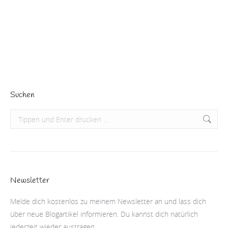
mich interessiert, was sie bewegt!“ Sie war DIE
Revolutionärin in der klassischen Ballettszene…
Beitrag lesen
Suchen
Search:
Newsletter
Melde dich kostenlos zu meinem Newsletter an und lass dich
über neue Blogartikel informieren. Du kannst dich natürlich
jederzeit wieder austragen.