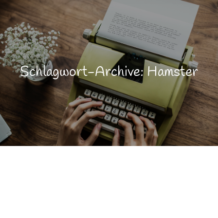
Schlagwort-Archive: Hamster
Coaching
JAN.
9
Lebensfreude
Lebensqualität