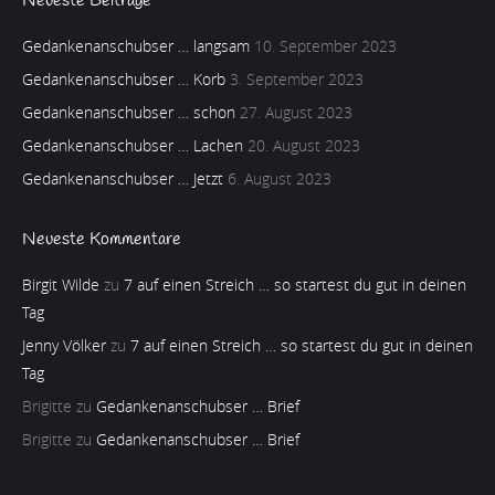
Neueste Beiträge
Gedankenanschubser … langsam
10. September 2023
Gedankenanschubser … Korb
3. September 2023
Gedankenanschubser … schon
27. August 2023
Gedankenanschubser … Lachen
20. August 2023
Gedankenanschubser … Jetzt
6. August 2023
Neueste Kommentare
Birgit Wilde
zu
7 auf einen Streich … so startest du gut in deinen
Tag
Jenny Völker
zu
7 auf einen Streich … so startest du gut in deinen
Tag
Brigitte
zu
Gedankenanschubser … Brief
Brigitte
zu
Gedankenanschubser … Brief