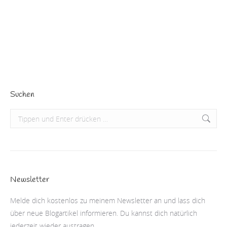
startende Jahr so die eine oder andere Tat,
Veränderung oder Optimierung vorgenommen hast.…
Beitrag lesen
Suchen
Search:
Newsletter
Melde dich kostenlos zu meinem Newsletter an und lass dich
über neue Blogartikel informieren. Du kannst dich natürlich
jederzeit wieder austragen.