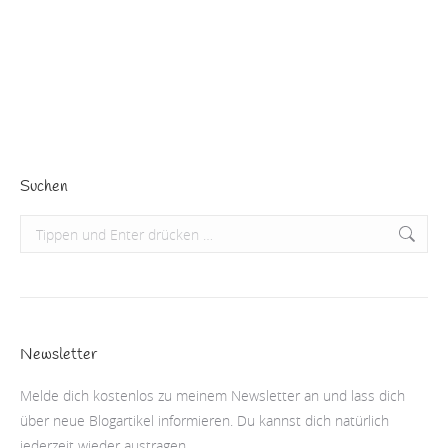
Maffay und in Ostdeutschland durch die Gruppe Karat.
Den ganzen Text erspare ich…
Beitrag lesen
Suchen
Search:
Newsletter
Melde dich kostenlos zu meinem Newsletter an und lass dich
über neue Blogartikel informieren. Du kannst dich natürlich
jederzeit wieder austragen.