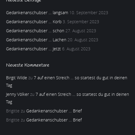
Neueste Beiträge
Gedankenanschubser … langsam
10. September 2023
Gedankenanschubser … Korb
3. September 2023
Gedankenanschubser … schon
27. August 2023
Gedankenanschubser … Lachen
20. August 2023
Gedankenanschubser … Jetzt
6. August 2023
Neueste Kommentare
Birgit Wilde
zu
7 auf einen Streich … so startest du gut in deinen
Tag
Jenny Völker
zu
7 auf einen Streich … so startest du gut in deinen
Tag
Brigitte
zu
Gedankenanschubser … Brief
Brigitte
zu
Gedankenanschubser … Brief