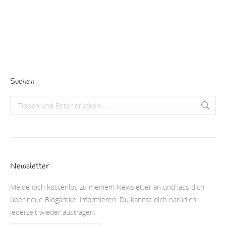
er – wie ich finde, viel passender – Leermond.…
Beitrag lesen
Suchen
Search:
Newsletter
Melde dich kostenlos zu meinem Newsletter an und lass dich
über neue Blogartikel informieren. Du kannst dich natürlich
jederzeit wieder austragen.