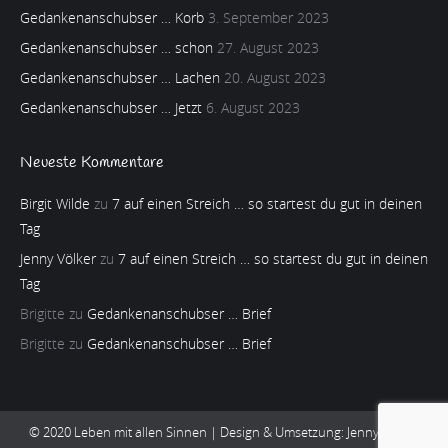
Gedankenanschubser … Korb
3. September 2023
Gedankenanschubser … schon
27. August 2023
Gedankenanschubser … Lachen
20. August 2023
Gedankenanschubser … Jetzt
6. August 2023
Neueste Kommentare
Birgit Wilde
zu
7 auf einen Streich … so startest du gut in deinen
Tag
Jenny Völker
zu
7 auf einen Streich … so startest du gut in deinen
Tag
Brigitte
zu
Gedankenanschubser … Brief
Brigitte
zu
Gedankenanschubser … Brief
© 2020 Leben mit allen Sinnen | Design & Umsetzung:
Jenny Völker