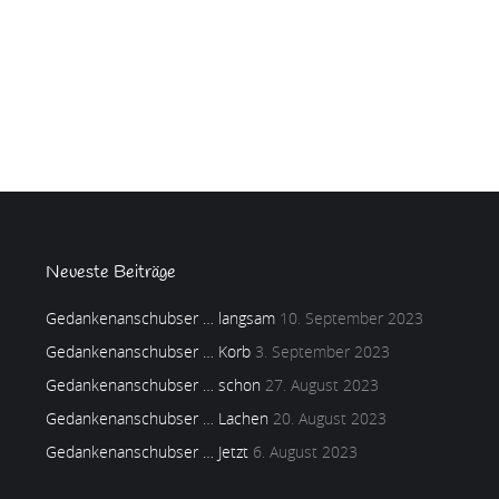
Neueste Beiträge
Gedankenanschubser … langsam
10. September 2023
Gedankenanschubser … Korb
3. September 2023
Gedankenanschubser … schon
27. August 2023
Gedankenanschubser … Lachen
20. August 2023
Gedankenanschubser … Jetzt
6. August 2023