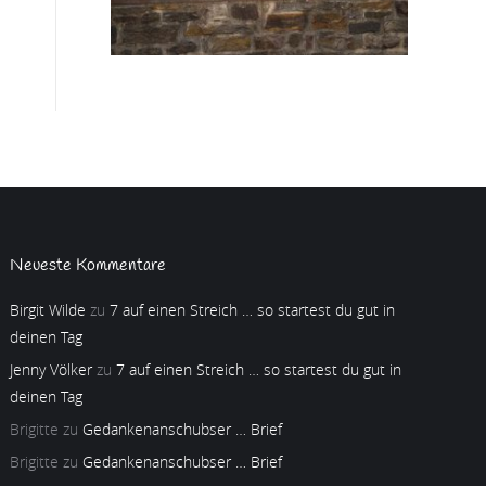
Neueste Kommentare
Birgit Wilde
zu
7 auf einen Streich … so startest du gut in
deinen Tag
Jenny Völker
zu
7 auf einen Streich … so startest du gut in
deinen Tag
Brigitte
zu
Gedankenanschubser … Brief
Brigitte
zu
Gedankenanschubser … Brief