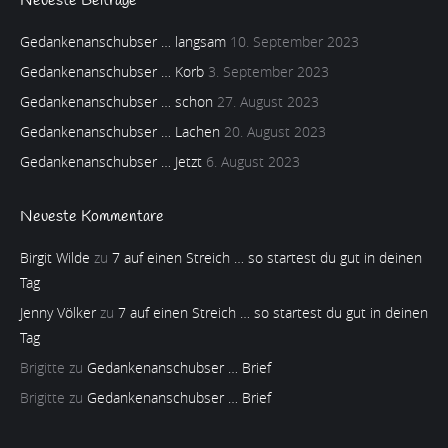
Neueste Beiträge
Gedankenanschubser … langsam
10. September 2023
Gedankenanschubser … Korb
3. September 2023
Gedankenanschubser … schon
27. August 2023
Gedankenanschubser … Lachen
20. August 2023
Gedankenanschubser … Jetzt
6. August 2023
Neueste Kommentare
Birgit Wilde
zu
7 auf einen Streich … so startest du gut in deinen
Tag
Jenny Völker
zu
7 auf einen Streich … so startest du gut in deinen
Tag
Brigitte
zu
Gedankenanschubser … Brief
Brigitte
zu
Gedankenanschubser … Brief