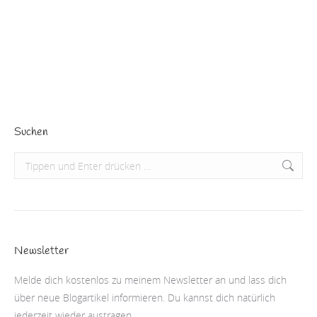
Dezember rechnet. So ergibt sich die perfekte Zahl,
nämlich…
Beitrag lesen
Suchen
Search:
Newsletter
Melde dich kostenlos zu meinem Newsletter an und lass dich
über neue Blogartikel informieren. Du kannst dich natürlich
jederzeit wieder austragen.