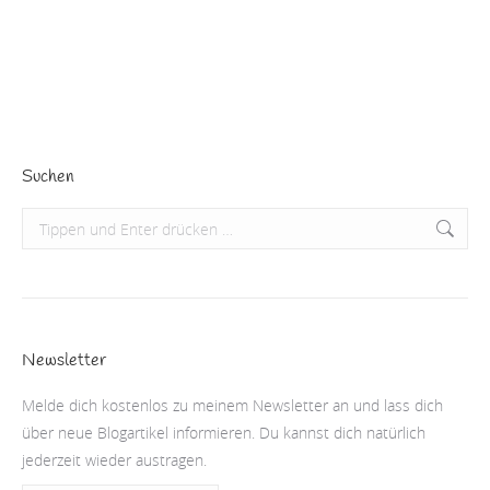
damit um die Ecke, dass du es a) tun sollst und b)…
Beitrag lesen
Suchen
Search:
Newsletter
Melde dich kostenlos zu meinem Newsletter an und lass dich
über neue Blogartikel informieren. Du kannst dich natürlich
jederzeit wieder austragen.