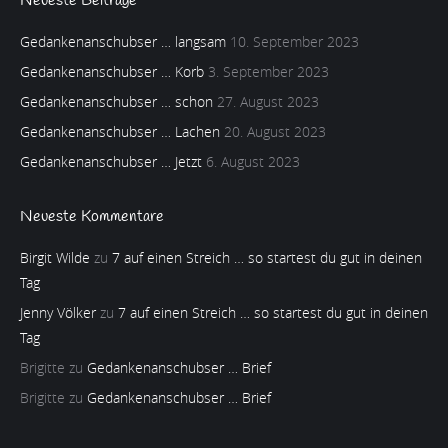
Neueste Beiträge
Gedankenanschubser … langsam
10. September 2023
Gedankenanschubser … Korb
3. September 2023
Gedankenanschubser … schon
27. August 2023
Gedankenanschubser … Lachen
20. August 2023
Gedankenanschubser … Jetzt
6. August 2023
Neueste Kommentare
Birgit Wilde
zu
7 auf einen Streich … so startest du gut in deinen
Tag
Jenny Völker
zu
7 auf einen Streich … so startest du gut in deinen
Tag
Brigitte
zu
Gedankenanschubser … Brief
Brigitte
zu
Gedankenanschubser … Brief