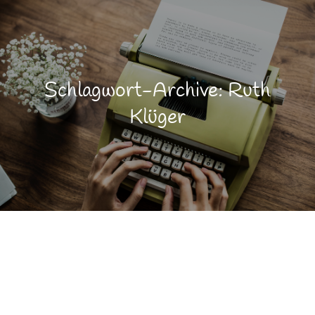
Schlagwort-Archive: Ruth
Klüger
Emotionen
NOV.
2
Gedicht
Lebensqualität