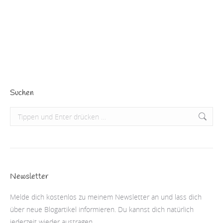
kam. Vom ersten Moment an war ich interessiert,
fasziniert und…
Beitrag lesen
Suchen
Search:
Newsletter
Melde dich kostenlos zu meinem Newsletter an und lass dich
über neue Blogartikel informieren. Du kannst dich natürlich
jederzeit wieder austragen.