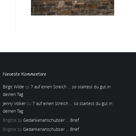
Neueste Kommentare
Birgit Wilde
zu
7 auf einen Streich … so startest du gut in
deinen Tag
Jenny Völker
zu
7 auf einen Streich … so startest du gut in
deinen Tag
Brigitte
zu
Gedankenanschubser … Brief
Brigitte
zu
Gedankenanschubser … Brief