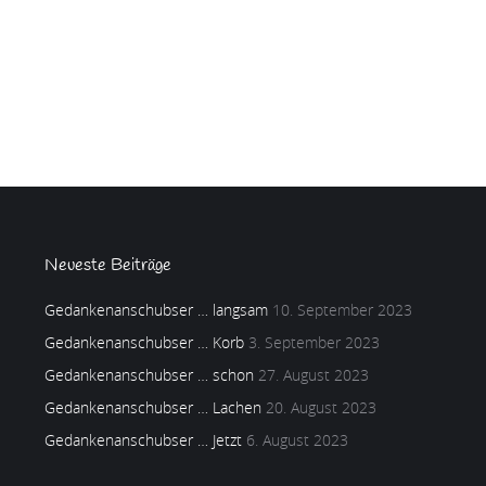
Neueste Beiträge
Gedankenanschubser … langsam
10. September 2023
Gedankenanschubser … Korb
3. September 2023
Gedankenanschubser … schon
27. August 2023
Gedankenanschubser … Lachen
20. August 2023
Gedankenanschubser … Jetzt
6. August 2023