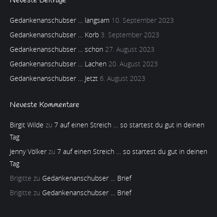
Neueste Beiträge
Gedankenanschubser … langsam
10. September 2023
Gedankenanschubser … Korb
3. September 2023
Gedankenanschubser … schon
27. August 2023
Gedankenanschubser … Lachen
20. August 2023
Gedankenanschubser … Jetzt
6. August 2023
Neueste Kommentare
Birgit Wilde
zu
7 auf einen Streich … so startest du gut in deinen
Tag
Jenny Völker
zu
7 auf einen Streich … so startest du gut in deinen
Tag
Brigitte
zu
Gedankenanschubser … Brief
Brigitte
zu
Gedankenanschubser … Brief