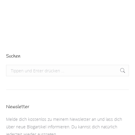
(August von Kotzebue – deutscher Dramatiker / 1761-
1819) Ich wünsche dir eine neue…
Beitrag lesen
Suchen
Search:
Newsletter
Melde dich kostenlos zu meinem Newsletter an und lass dich
über neue Blogartikel informieren. Du kannst dich natürlich
jederzeit wieder austragen.