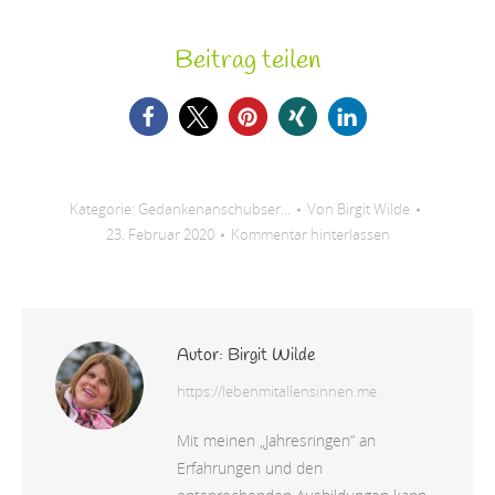
Beitrag teilen
Kategorie:
Gedankenanschubser...
Von
Birgit Wilde
23. Februar 2020
Kommentar hinterlassen
Autor:
Birgit Wilde
https://lebenmitallensinnen.me
Mit meinen „Jahresringen” an
Erfahrungen und den