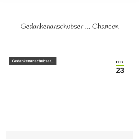
Gedankenanschubser … Chancen
Gedankenanschubser...
FEB.
23