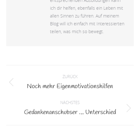
entsprechenden Ausbildungen kann
ich dir helfen, ebenfalls ein Leben mit
allen Sinnen zu führen. Auf meinem
Blog will ich einfach mit Interessierten
teilen, was mich so bewegt.
Kommentarnavigation
ZURÜCK
Noch mehr Eigenmotivationshilfen
Vorheriger
Beitrag:
NÄCHSTES
Gedankenanschubser … Unterschied
Nächster
Beitrag: