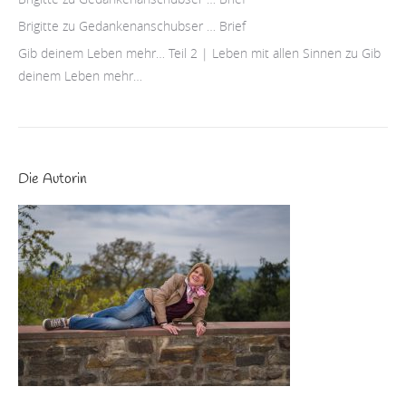
Brigitte
zu
Gedankenanschubser … Brief
Gib deinem Leben mehr… Teil 2 | Leben mit allen Sinnen
zu
Gib
deinem Leben mehr…
Die Autorin