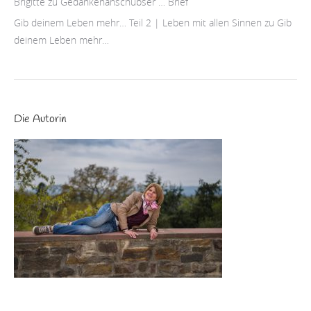
Brigitte
zu
Gedankenanschubser … Brief
Gib deinem Leben mehr… Teil 2 | Leben mit allen Sinnen
zu
Gib
deinem Leben mehr…
Die Autorin