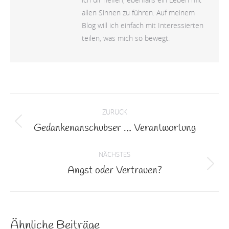
allen Sinnen zu führen. Auf meinem
Blog will ich einfach mit Interessierten
teilen, was mich so bewegt.
Kommentarnavigation
ZURÜCK
Gedankenanschubser … Verantwortung
Vorheriger
Beitrag:
NÄCHSTES
Angst oder Vertrauen?
Nächster
Beitrag:
Ähnliche Beiträge