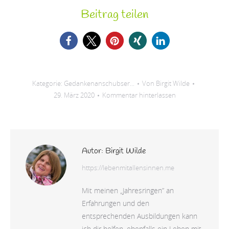
Beitrag teilen
Kategorie:
Gedankenanschubser...
Von
Birgit Wilde
29. März 2020
Kommentar hinterlassen
Autor:
Birgit Wilde
https://lebenmitallensinnen.me
Mit meinen „Jahresringen” an
Erfahrungen und den
entsprechenden Ausbildungen kann
ich dir helfen, ebenfalls ein Leben mit