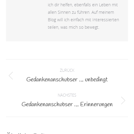
ich dir helfen, ebenfalls ein Leben mit
allen Sinnen zu führen. Auf meinem
Blog will ich einfach mit Interessierten
teilen, was mich so bewegt.
Kommentarnavigation
ZURÜCK
Gedankenanschubser … unbedingt
Vorheriger
Beitrag:
NÄCHSTES
Gedankenanschubser … Erinnerungen
Nächster
Beitrag: