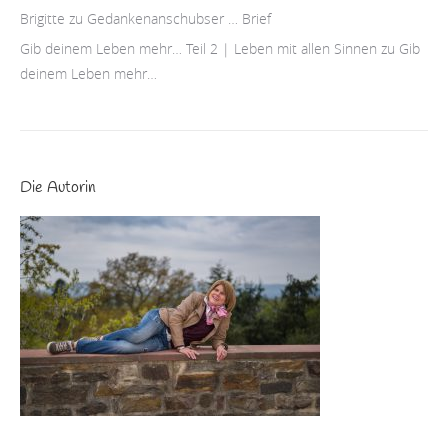
Brigitte
zu
Gedankenanschubser … Brief
Gib deinem Leben mehr… Teil 2 | Leben mit allen Sinnen
zu
Gib
deinem Leben mehr…
Die Autorin