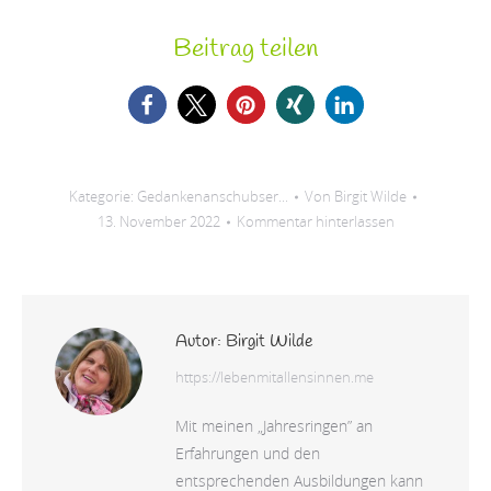
Beitrag teilen
Kategorie:
Gedankenanschubser...
Von
Birgit Wilde
13. November 2022
Kommentar hinterlassen
Autor:
Birgit Wilde
https://lebenmitallensinnen.me
Mit meinen „Jahresringen” an
Erfahrungen und den
entsprechenden Ausbildungen kann