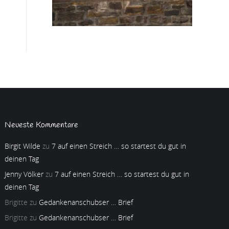
Neueste Kommentare
Birgit Wilde
zu
7 auf einen Streich … so startest du gut in
deinen Tag
Jenny Völker
zu
7 auf einen Streich … so startest du gut in
deinen Tag
Brigitte
zu
Gedankenanschubser … Brief
Brigitte
zu
Gedankenanschubser … Brief