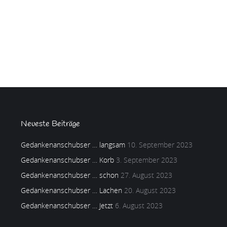
Neueste Beiträge
Gedankenanschubser … langsam
10. September 2023
Gedankenanschubser … Korb
3. September 2023
Gedankenanschubser … schon
27. August 2023
Gedankenanschubser … Lachen
20. August 2023
Gedankenanschubser … Jetzt
6. August 2023