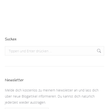
alt sie ist, glaubst du es definitiv nicht. Die…
Beitrag lesen
Suchen
Search:
Newsletter
Melde dich kostenlos zu meinem Newsletter an und lass dich
über neue Blogartikel informieren. Du kannst dich natürlich
jederzeit wieder austragen.