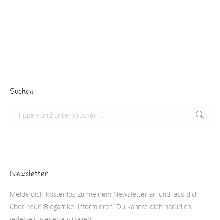
entgegen der landläufigen Meinung, dass Frauen im
Multitasking besser wären. Soweit also die harten…
Beitrag lesen
Suchen
Search:
Newsletter
Melde dich kostenlos zu meinem Newsletter an und lass dich
über neue Blogartikel informieren. Du kannst dich natürlich
jederzeit wieder austragen.