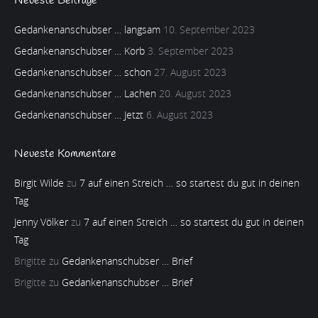
Neueste Beiträge
Gedankenanschubser … langsam
10. September 2023
Gedankenanschubser … Korb
3. September 2023
Gedankenanschubser … schon
27. August 2023
Gedankenanschubser … Lachen
20. August 2023
Gedankenanschubser … Jetzt
6. August 2023
Neueste Kommentare
Birgit Wilde
zu
7 auf einen Streich … so startest du gut in deinen
Tag
Jenny Völker
zu
7 auf einen Streich … so startest du gut in deinen
Tag
Brigitte
zu
Gedankenanschubser … Brief
Brigitte
zu
Gedankenanschubser … Brief