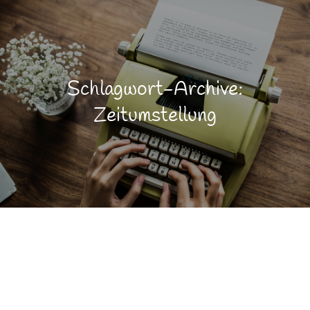
Schlagwort-Archive:
Zeitumstellung
Allgemein
MÄRZ
27
Jahreszeiten
Motivation