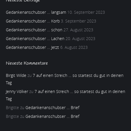
Neueste Beiträge
Gedankenanschubser … langsam
10. September 2023
Gedankenanschubser … Korb
3. September 2023
Gedankenanschubser … schon
27. August 2023
Gedankenanschubser … Lachen
20. August 2023
Gedankenanschubser … Jetzt
6. August 2023
Neueste Kommentare
Birgit Wilde
zu
7 auf einen Streich … so startest du gut in deinen
Tag
Jenny Völker
zu
7 auf einen Streich … so startest du gut in deinen
Tag
Brigitte
zu
Gedankenanschubser … Brief
Brigitte
zu
Gedankenanschubser … Brief