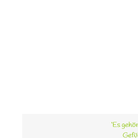
‘Es gehör
Gefüh