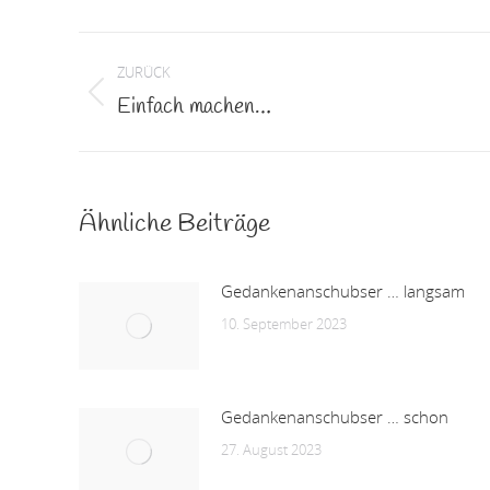
Kommentarnavigation
ZURÜCK
Einfach machen…
Vorheriger
Beitrag:
Ähnliche Beiträge
Gedankenanschubser … langsam
10. September 2023
Gedankenanschubser … schon
27. August 2023