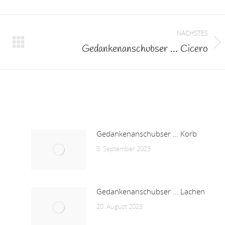
NÄCHSTES
Gedankenanschubser … Cicero
Nächster
Beitrag:
Gedankenanschubser … Korb
3. September 2023
Gedankenanschubser … Lachen
20. August 2023