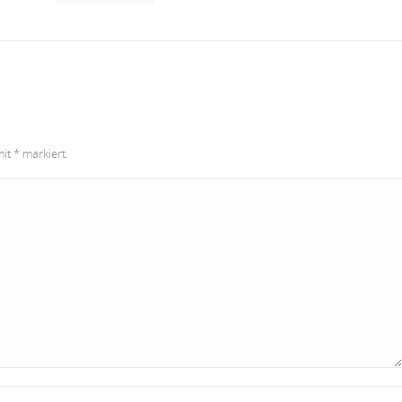
mit
*
markiert.