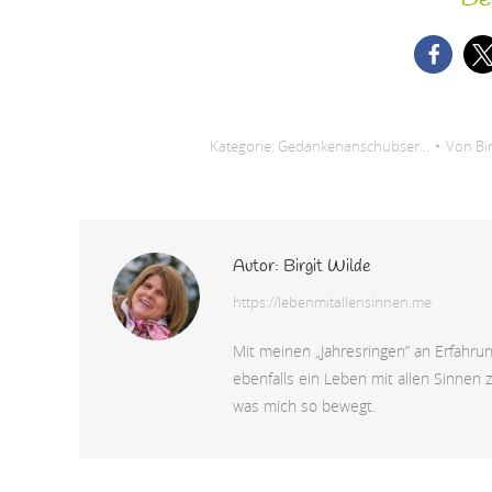
Kategorie:
Gedankenanschubser...
Von
Bi
Autor:
Birgit Wilde
https://lebenmitallensinnen.me
Mit meinen „Jahresringen” an Erfahru
ebenfalls ein Leben mit allen Sinnen z
was mich so bewegt.