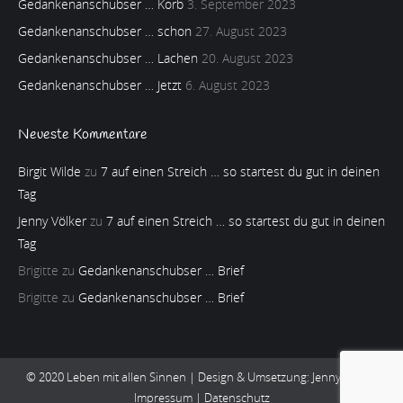
Gedankenanschubser … Korb
3. September 2023
Gedankenanschubser … schon
27. August 2023
Gedankenanschubser … Lachen
20. August 2023
Gedankenanschubser … Jetzt
6. August 2023
Neueste Kommentare
Birgit Wilde
zu
7 auf einen Streich … so startest du gut in deinen
Tag
Jenny Völker
zu
7 auf einen Streich … so startest du gut in deinen
Tag
Brigitte
zu
Gedankenanschubser … Brief
Brigitte
zu
Gedankenanschubser … Brief
© 2020 Leben mit allen Sinnen | Design & Umsetzung:
Jenny Völker
Impressum
|
Datenschutz