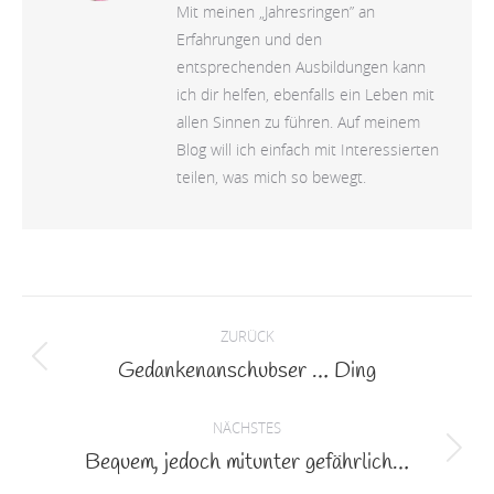
Mit meinen „Jahresringen” an
Erfahrungen und den
entsprechenden Ausbildungen kann
ich dir helfen, ebenfalls ein Leben mit
allen Sinnen zu führen. Auf meinem
Blog will ich einfach mit Interessierten
teilen, was mich so bewegt.
Kommentarnavigation
ZURÜCK
Gedankenanschubser … Ding
Vorheriger
Beitrag:
NÄCHSTES
Bequem, jedoch mitunter gefährlich…
Nächster
Beitrag: