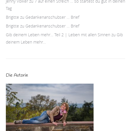
Jenny Völker
zu
7 auf einen Streich … so startest du gut in deinen
Tag
Brigitte
zu
Gedankenanschubser … Brief
Brigitte
zu
Gedankenanschubser … Brief
Gib deinem Leben mehr… Teil 2 | Leben mit allen Sinnen
zu
Gib
deinem Leben mehr…
Die Autorin