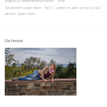
Brigitte
zu
Gedankenanschubser … Brief
Gib deinem Leben mehr… Teil 2 | Leben mit allen Sinnen
zu
Gib
deinem Leben mehr…
Die Autorin