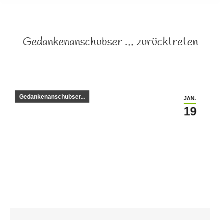
Gedankenanschubser … zurücktreten
Gedankenanschubser...
JAN.
19