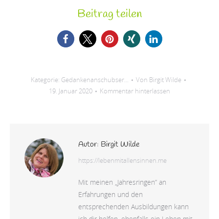
Beitrag teilen
Kategorie:
Gedankenanschubser...
Von
Birgit Wilde
19. Januar 2020
Kommentar hinterlassen
Autor:
Birgit Wilde
https://lebenmitallensinnen.me
Mit meinen „Jahresringen” an
Erfahrungen und den
entsprechenden Ausbildungen kann
ich dir helfen, ebenfalls ein Leben mit