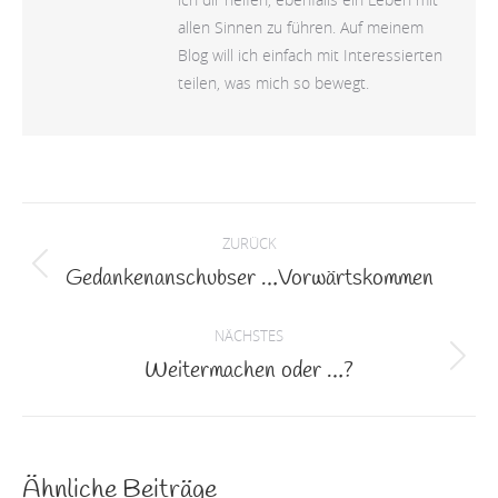
allen Sinnen zu führen. Auf meinem
Blog will ich einfach mit Interessierten
teilen, was mich so bewegt.
Kommentarnavigation
ZURÜCK
Gedankenanschubser …Vorwärtskommen
Vorheriger
Beitrag:
NÄCHSTES
Weitermachen oder …?
Nächster
Beitrag:
Ähnliche Beiträge