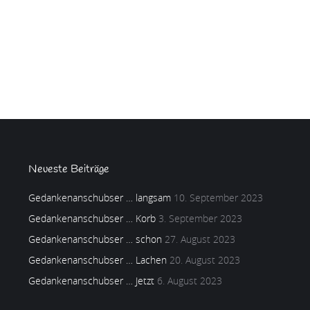
Neueste Beiträge
Gedankenanschubser … langsam
10. September 2023
Gedankenanschubser … Korb
3. September 2023
Gedankenanschubser … schon
27. August 2023
Gedankenanschubser … Lachen
20. August 2023
Gedankenanschubser … Jetzt
6. August 2023