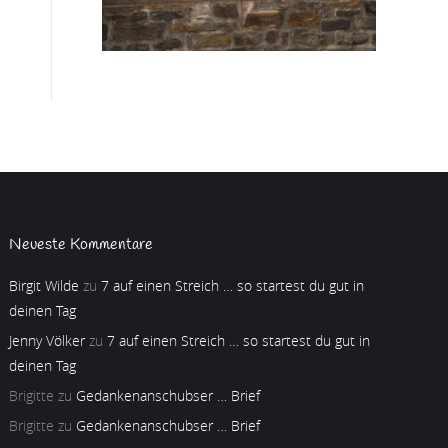
Neueste Kommentare
Birgit Wilde
zu
7 auf einen Streich … so startest du gut in
deinen Tag
Jenny Völker
zu
7 auf einen Streich … so startest du gut in
deinen Tag
Brigitte
zu
Gedankenanschubser … Brief
Brigitte
zu
Gedankenanschubser … Brief