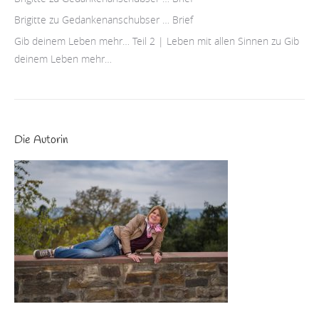
Brigitte
zu
Gedankenanschubser … Brief
Gib deinem Leben mehr… Teil 2 | Leben mit allen Sinnen
zu
Gib
deinem Leben mehr…
Die Autorin